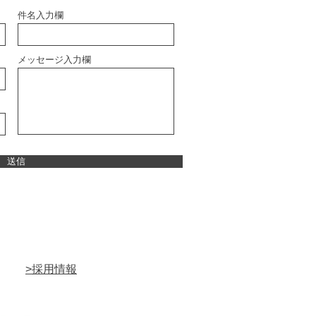
件名入力欄
メッセージ入力欄
送信
>採用情報